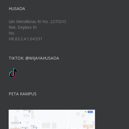
HUSADA
Izin Mendiknas RI No. 227/D/O
Rek. Depkes RI
No.
HK.03.2.4.1.04.531
TIKTOK: @WIJAYAHUSADA
PETA KAMPUS