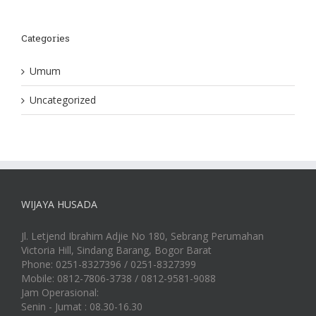
Categories
Umum
Uncategorized
WIJAYA HUSADA
Jl. Letjend Ibrahim Adjie No 180, Sebrang Perumahan
Victoria Hill, Sindang Barang, Bogor Barat
Phone: 0251-8327396 / 0251-8327399
Mobile: 0812-7806-3738 / 0812-9581-9088
Jam Operasional:
Senin - Jumat : 08.30-16.30