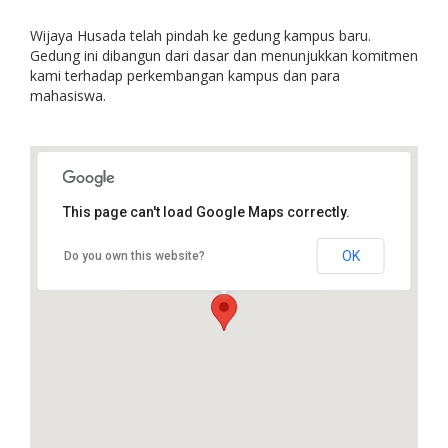
Wijaya Husada telah pindah ke gedung kampus baru.
Gedung ini dibangun dari dasar dan menunjukkan komitmen
kami terhadap perkembangan kampus dan para
mahasiswa.
This page can't load Google Maps correctly.
Wijaya Husada
JL. Letjend Ibrahim Adjie, No. 180,
OK
Do you own this website?
Dekat Giant/Surya Kencana,
Sindang Barang Loji, Bogor.