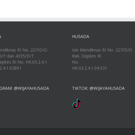
A
HUSADA
endiknas RI No. 227/D/O
Izin Mendiknas RI No. 227/D/O
D/T dan 4335/D/T
Rek. Depkes RI
epkes RI No. HK.03.2.4.1
No.
2.4.1.02891
HK.03.2.4.1.04.531
GRAM: @WIJAYAHUSADA
TIKTOK: @WIJAYAHUSADA