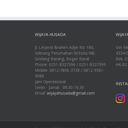
WIJAYA HUSADA
WIJAY
Jl. Letjend Ibrahim Adjie No 180,
Izin M
Sebrang Perumahan Victoria Hill,
4334/
Sindang Barang, Bogor Barat
Rek. D
Phone: 0251-8327396 / 0251-8327399
HK.03.
Mobile: 0812-7806-3738 / 0812-9581-
9088
Jam Operasional:
INSTA
Senin - Jumat : 08.30-16.30
Email:
wijayahusada@gmail.com