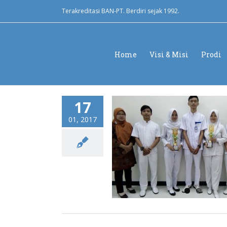
Terakreditasi BAN-PT. Berdiri sejak 1992.
Home
Visi & Misi
Prodi
17
01, 2017
 Volley & Akustik Plasenta
Umum