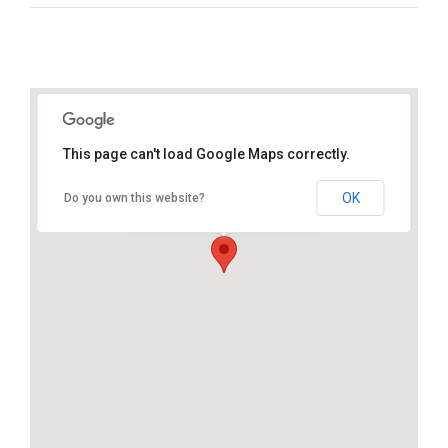
This page can't load Google Maps correctly.
Wijaya Husada
JL. Letjend Ibrahim Adjie, No. 180,
OK
Do you own this website?
Dekat Giant/Surya Kencana,
Sindang Barang Loji, Bogor.