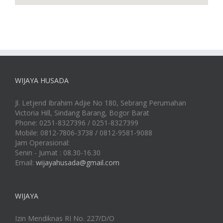
WIJAYA HUSADA
Jl. Letjend Ibrahim Adjie No 180, Sebrang Perumahan
Victoria Hill, Sindang Barang, Bogor Barat
Phone: 0251-8327396 / 0251-8327399
Mobile: 0812-7806-3738 / 0812-9581-9088
Jam Operasional:
Senin - Jumat : 08.30-16.30
Email:
wijayahusada@gmail.com
WIJAYA
Izin Mendiknas RI No. 227/D/O